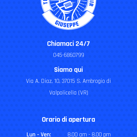
Chiamaci 24/7
045-6860799
Siamo qui
Via A. Diaz, 10, 37015 S. Ambrogio di
Valpolicella (VR)
Orario di apertura
Lun - Ven:
8.00 am - 8.00 pm